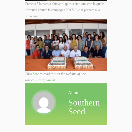
Crescita
è la parola chiave di questa riunione con la quale
l’azienda chiude la campagna 2017/18 e si prepara alla
prossima.
Click
here
to read this on the website of the
source:
Freshplaza.it
About
Southern
Seed