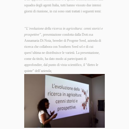
squadra degli agenti Italia, tutti hanno vissuto due intensi
giorni di riunione, in cui sono stati trattati i seguenti temi:
“L’evoluzione della ricerca in agricoltura: cenni storici e
prospettive”,
presentazione condotta dalla Dott.ssa
Annamaria Di Noia, breeder di Progene Seed, azienda di
ricerca che collabora con Southern Seed srl e di cui
quest’ultima ne distribuisce le varietà. La presentazione,
come da titolo, ha dato modo ai partecipanti di
approfondire, dal punto di vista scientifico, il “dietro le
quinte” dell’azienda;