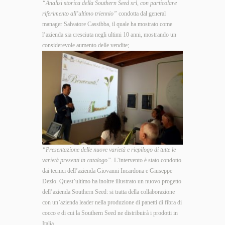
“Analisi storica della Southern Seed srl, con particolare
riferimento all’ultimo triennio”
condotta dal general
manager Salvatore Cassibba, il quale ha mostrato come
l’azienda sia cresciuta negli ultimi 10 anni, mostrando un
considerevole aumento delle vendite;
“Presentazione delle nuove varietà e riepilogo di tutte le
varietà presenti in catalogo”
. L’intervento è stato condotto
dai tecnici dell’azienda Giovanni Incardona e Giuseppe
Dezio. Quest’ultimo ha inoltre illustrato un nuovo progetto
dell’azienda Southern Seed: si tratta della collaborazione
con un’azienda leader nella produzione di panetti di fibra di
cocco e di cui la Southern Seed ne distribuirà i prodotti in
Italia.