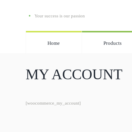
Your success is our passion
Home
Products
MY ACCOUNT
[woocommerce_my_account]